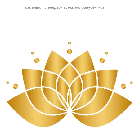
изпълват с енергия всеки непринуден миг