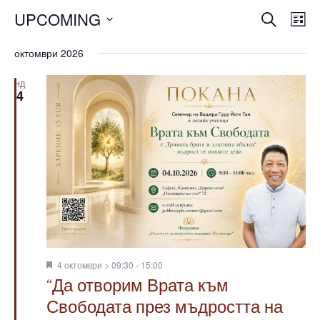
С
С
ТЪРСЕНЕ
UPCOMING
СП
ъ
ъ
Select
октомври 2026
б
date.
б
и
НД
и
4
т
т
и
и
е
V
я
i
S
e
e
w
a
s
Featured
4 октомври > 09:30
-
15:00
r
N
“Да отворим Врата към
a
c
Свободата през мъдростта на
v