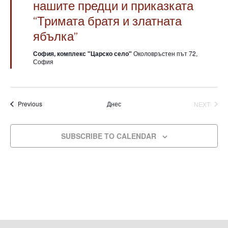
h
нашите предци и приказката
i
“Тримата братя и златната
a
g
ябълка”
n
a
София, комплекс "Царско село"
Околовръстен път 72,
d
t
София
i
V
o
i
n
Събития
СЪБИ
Previous
Днес
NEXT
e
w
SUBSCRIBE TO CALENDAR
s
N
a
v
i