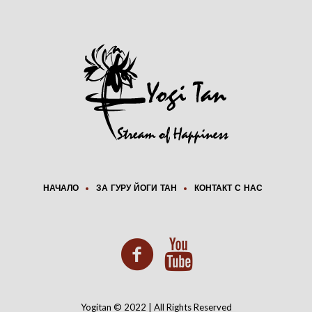
g
a
t
i
o
n
НАЧАЛО
ЗА ГУРУ ЙОГИ ТАН
КОНТАКТ С НАС
Yogitan © 2022 | All Rights Reserved