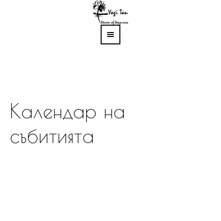
Календар на
събитията
Вие сте в:
Home
/
Събития