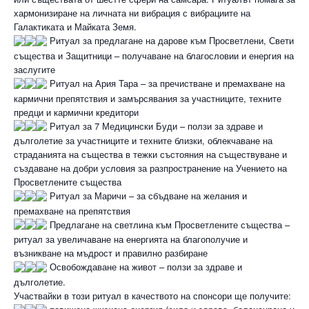
хармонизиране на личната ни вибрация с вибрациите на
Галактиката и Майката Земя.
Ритуал за предлагане на дарове към Просветлени, Свети
същества и Защитници – получаване на благословии и енергия на
заслугите
Ритуал на Ария Тара – за пречистване и премахване на
кармични препятствия и замърсявания за участниците, техните
предци и кармични кредитори
Ритуал за 7 Медицински Буди – ползи за здраве и
дълголетие за участниците и техните близки, облекчаване на
страданията на същества в тежки състояния на съществуване и
създаване на добри условия за разпространение на Учението на
Просветлените същества
Ритуал за Маричи – за сбъдване на желания и
премахване на препятствия
Предлагане на светлина към Просветлените същества –
ритуал за увеличаване на енергията на благополучие и
възникване на мъдрост и правилно разбиране
Освобождаване на живот – ползи за здраве и
дълголетие.
Участвайки в този ритуал в качеството на спонсори ще получите: