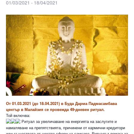
01/03/2021
-
18/04/2021
От 01.03.2021 (до 18.04.2021) в Буда Дарма Падмасамбава
център в Малайзия се провежда 49-дневен ритуал.
Той включва:
Ритуал за увеличаване на енергията на заслугите и
намаляване на препятствията, причинени от кармични кредитори
или съществата от шестте сфери на самсара. Ритуалът помага за