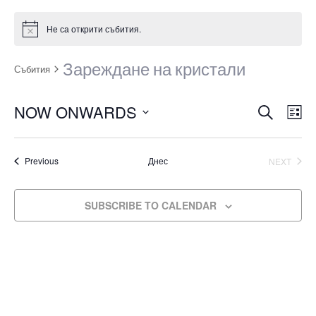
Не са открити събития.
Зареждане на кристали
Събития
С
С
ТЪРСЕНЕ
NOW ONWARDS
СП
ъ
ъ
Select
б
date.
б
Събития
СЪБИ
Previous
Днес
NEXT
и
и
т
т
SUBSCRIBE TO CALENDAR
и
и
е
V
я
i
S
e