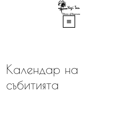
Календар на
събитията
Вие сте в:
Home
/
Събития