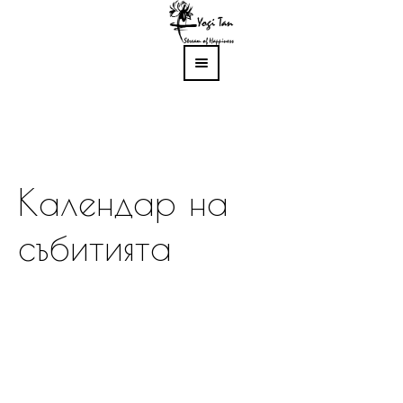
Календар на
събитията
Вие сте в:
Home
/
Събития