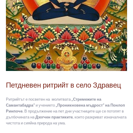
Петдневен ритрийт в село Здравец
Ритрийтът е посветен на молитвата
„Стремежите на
Самантабадра“
и учението
„Проникновена мъдрост“ на Понлоп
Ринпоче
. В продължение на пет дни участниците ще се потопят в
дълбочината на
Дзогчен практиките
, които разкриват изначалната
чистота и сияйна природа на ума.