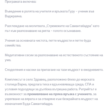
Програмата включва:
Въведение в ролята на учителя и връзката Гуру – ученик във
Ваджраяна.
Разглеждане на молитвата „Стремежите на Самантабадра“ като
път към разпознаване на ригпа – голото осъзнаване.
Учения за основната чистота, петте мъдрости и петте буда
семейства.
Медитативни сесии за разпознаване на естественото състояние на
ума.
Споделяния и насоки за прилагане на тази мъдрост в ежедневието.
Комплексът в село Здравец, разположено близо до морската
столица Варна, предлага тиха и вдъхновяваща среда, СПА и
условия подходящи за дълбока вътрешна работа. Ритрийтът е
възможност за
преживяване на пряка връзка с учението
, за
укрепване на вярата и за отваряне към безкрайната мъдрост на
изначалния Буда Самантабадра.