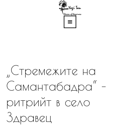
„Стремежите на
Самантабадра“ –
ритрийт в село
Здравец
Вие сте в:
Home
/
„Стремежите на Самантабадра“ – ритрийт в село
Здравец